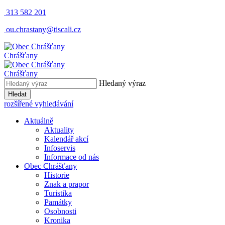
313 582 201
ou.chrastany@tiscali.cz
Chrášťany
Chrášťany
Hledaný výraz
Hledat
rozšířené vyhledávání
Aktuálně
Aktuality
Kalendář akcí
Infoservis
Informace od nás
Obec Chrášťany
Historie
Znak a prapor
Turistika
Památky
Osobnosti
Kronika