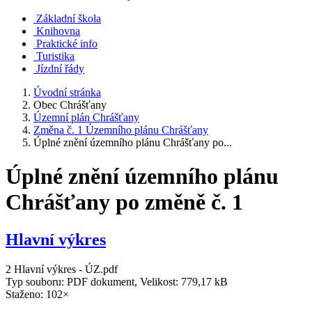
Základní škola
Knihovna
Praktické info
Turistika
Jízdní řády
Úvodní stránka
Obec Chrášťany
Územní plán Chrášťany
Změna č. 1 Územního plánu Chrášťany
Úplné znění územního plánu Chrášťany po...
Úplné znění územního plánu
Chrášťany po změně č. 1
Hlavní výkres
2 Hlavní výkres - ÚZ.pdf
Typ souboru: PDF dokument, Velikost: 779,17 kB
Staženo: 102×