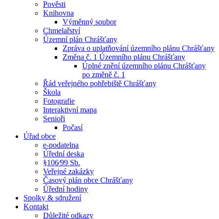
Pověsti
Knihovna
Výměnný soubor
Chmelařství
Územní plán Chrášťany
Zpráva o uplatňování územního plánu Chrášťany
Změna č. 1 Územního plánu Chrášťany
Úplné znění územního plánu Chrášťany
po změně č. 1
Řád veřejného pohřebiště Chrášťany
Škola
Fotografie
Interaktivní mapa
Senioři
Počasí
Úřad obce
e-podatelna
Úřední deska
§106⁄99 Sb.
Veřejné zakázky
Časový plán obce Chrášťany
Úřední hodiny
Spolky & sdružení
Kontakt
Důležité odkazy