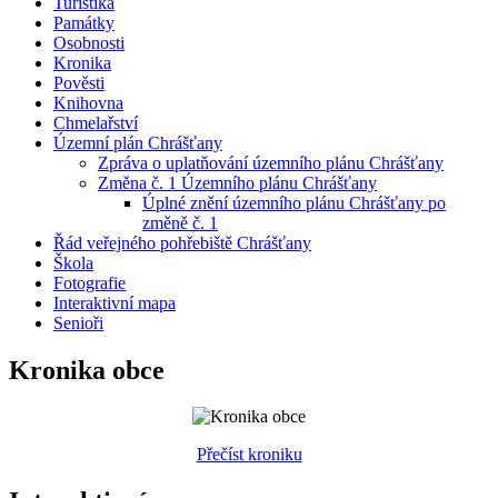
Turistika
Památky
Osobnosti
Kronika
Pověsti
Knihovna
Chmelařství
Územní plán Chrášťany
Zpráva o uplatňování územního plánu Chrášťany
Změna č. 1 Územního plánu Chrášťany
Úplné znění územního plánu Chrášťany po
změně č. 1
Řád veřejného pohřebiště Chrášťany
Škola
Fotografie
Interaktivní mapa
Senioři
Kronika obce
Přečíst kroniku