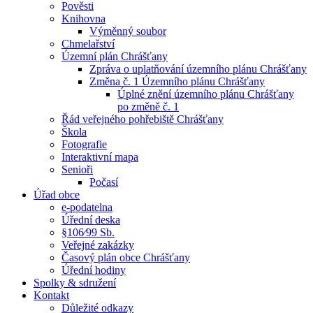
Pověsti
Knihovna
Výměnný soubor
Chmelařství
Územní plán Chrášťany
Zpráva o uplatňování územního plánu Chrášťany
Změna č. 1 Územního plánu Chrášťany
Úplné znění územního plánu Chrášťany
po změně č. 1
Řád veřejného pohřebiště Chrášťany
Škola
Fotografie
Interaktivní mapa
Senioři
Počasí
Úřad obce
e-podatelna
Úřední deska
§106⁄99 Sb.
Veřejné zakázky
Časový plán obce Chrášťany
Úřední hodiny
Spolky & sdružení
Kontakt
Důležité odkazy