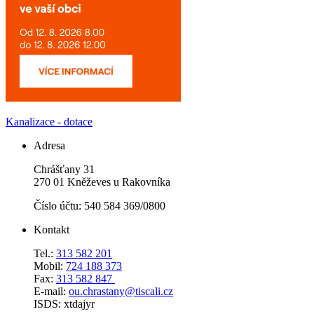
Kanalizace - dotace
Adresa
Chrášťany 31
270 01 Kněževes u Rakovníka
Číslo účtu: 540 584 369/0800
Kontakt
Tel.:
313 582 201
Mobil:
724 188 373
Fax:
313 582 847
E-mail:
ou.chrastany@tiscali.cz
ISDS: xtdajyr