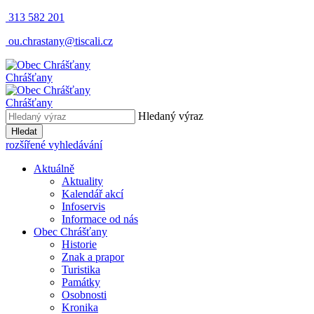
313 582 201
ou.chrastany@tiscali.cz
Chrášťany
Chrášťany
Hledaný výraz
Hledat
rozšířené vyhledávání
Aktuálně
Aktuality
Kalendář akcí
Infoservis
Informace od nás
Obec Chrášťany
Historie
Znak a prapor
Turistika
Památky
Osobnosti
Kronika