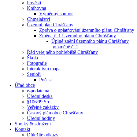
Pověsti
Knihovna
Výměnný soubor
Chmelařství
Územní plán Chrášťany
Zpráva o uplatňování územního plánu Chrášťany
Změna č. 1 Územního plánu Chrášťany
Úplné znění územního plánu Chrášťany
po změně č. 1
Řád veřejného pohřebiště Chrášťany
Škola
Fotografie
Interaktivní mapa
Senioři
Počasí
Úřad obce
e-podatelna
Úřední deska
§106⁄99 Sb.
Veřejné zakázky
Časový plán obce Chrášťany
Úřední hodiny
Spolky & sdružení
Kontakt
Důležité odkazy