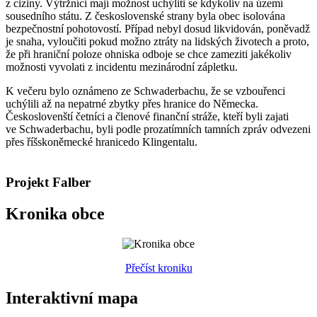
z ciziny. Výtržníci mají možnost uchýliti se kdykoliv na území
sousedního státu. Z československé strany byla obec isolována
bezpečnostní pohotovostí. Případ nebyl dosud likvidován, poněvadž
je snaha, vyloučiti pokud možno ztráty na lidských životech a proto,
že při hraniční poloze ohniska odboje se chce zameziti jakékoliv
možnosti vyvolati z incidentu mezinárodní zápletku.
K večeru bylo oznámeno ze Schwaderbachu, že se vzbouřenci
uchýlili až na nepatrné zbytky přes hranice do Německa.
Českoslovenští četníci a členové finanční stráže, kteří byli zajati
ve Schwaderbachu, byli podle prozatímních tamních zpráv odvezeni
přes říšskoněmecké hranicedo Klingentalu.
Projekt Falber
Kronika obce
Přečíst kroniku
Interaktivní mapa