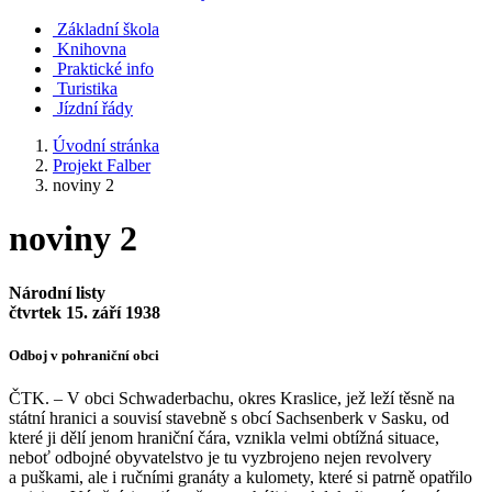
Základní škola
Knihovna
Praktické info
Turistika
Jízdní řády
Úvodní stránka
Projekt Falber
noviny 2
noviny 2
Národní listy
čtvrtek 15. září 1938
Odboj v pohraniční obci
ČTK. – V obci Schwaderbachu, okres Kraslice, jež leží těsně na
státní hranici a souvisí stavebně s obcí Sachsenberk v Sasku, od
které ji dělí jenom hraniční čára, vznikla velmi obtížná situace,
neboť odbojné obyvatelstvo je tu vyzbrojeno nejen revolvery
a puškami, ale i ručními granáty a kulomety, které si patrně opatřilo