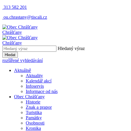
313 582 201
ou.chrastany@tiscali.cz
Chrášťany
Chrášťany
Hledaný výraz
Hledat
rozšířené vyhledávání
Aktuálně
Aktuality
Kalendář akcí
Infoservis
Informace od nás
Obec Chrášťany
Historie
Znak a prapor
Turistika
Památky
Osobnosti
Kronika