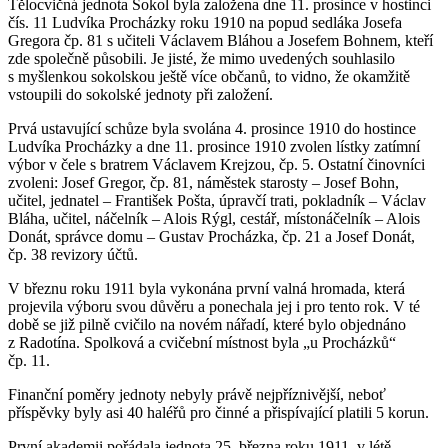
Tělocvičná jednota Sokol byla založena dne 11. prosince v hostinci
čís. 11 Ludvíka Procházky roku 1910 na popud sedláka Josefa
Gregora čp. 81 s učiteli Václavem Bláhou a Josefem Bohnem, kteří
zde společně působili. Je jisté, že mimo uvedených souhlasilo
s myšlenkou sokolskou ještě více občanů, to vidno, že okamžitě
vstoupili do sokolské jednoty při založení.
Prvá ustavující schůze byla svolána 4. prosince 1910 do hostince
Ludvíka Procházky a dne 11. prosince 1910 zvolen lístky zatímní
výbor v čele s bratrem Václavem Krejzou, čp. 5. Ostatní činovníci
zvoleni: Josef Gregor, čp. 81, náměstek starosty – Josef Bohn,
učitel, jednatel – František Pošta, úpravčí trati, pokladník – Václav
Bláha, učitel, náčelník – Alois Rýgl, cestář, místonáčelník – Alois
Donát, správce domu – Gustav Procházka, čp. 21 a Josef Donát,
čp. 38 revizory účtů.
V březnu roku 1911 byla vykonána první valná hromada, která
projevila výboru svou důvěru a ponechala jej i pro tento rok. V té
době se již pilně cvičilo na novém nářadí, které bylo objednáno
z Radotína. Spolková a cvičební místnost byla „u Procházků“
čp. 11.
Finanční poměry jednoty nebyly právě nejpříznivější, neboť
příspěvky byly asi 40 haléřů pro činné a přispívající platili 5 korun.
První akademii pořádala jednota 25. března roku 1911, v létě