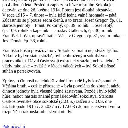
po 4 dlouhá léta. Poslední zápis ze schůze místního Sokola je
datován ze dne 26. května 1914. Potom jest dlouhá přestávka.
V roce 1915 – 7. února – byla ještě jedna valná hromada – pátá.
Zúčastnilo se jí pouze sedm členů, a to bratři: Josef Gregor, čp. 81,
starosta jednoty – Frant. Pokorný, čp. 39, rolník – Josef Holý,
čp. 109, rolník a kapelník – Jaroslav Gallerach, čp. 30, rolník –
František Pošta, úpravčí trati – Václav Gregor, čp. 81, syn rolníka –
Jos. Donát, čp. 38, rolník.
Františka Poštu považováno v Sokole za bratra nejodvážnějšího.
Ačkoliv byl ve státní službě, byl neohroženým sokolským
pracovníkem. Dával často svojí existenci v sázku, neb za tehdejší
vlády rakouské – zvláště v létech válečných – byl Sokol přísně
stíhán a persekvován.
Zprávy o činnosti na tehdejší valné hromadě byly kusé, smutné.
Většina bratří – což je přirozené – byla povolána do zbraně, takže
činnost jednoty byla vlastně úplně zastavena. Později bylo ještě
hůře, neboť nastalo známé pronásledování sokolstva. Starosta
Československé obce sokolské (Č.O.S.) zatčen a Č.O.S. dne
24. listopadu 1915 č. 25.037 a č. 17.603 c.k. ministerstvem vnitra
rozpuštěna rakousko-uherskými úřady.
Pokračování