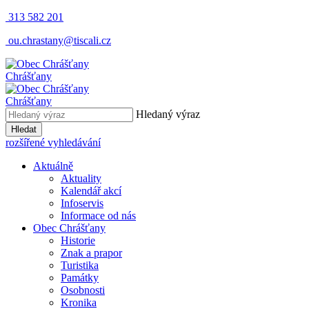
313 582 201
ou.chrastany@tiscali.cz
Chrášťany
Chrášťany
Hledaný výraz
Hledat
rozšířené vyhledávání
Aktuálně
Aktuality
Kalendář akcí
Infoservis
Informace od nás
Obec Chrášťany
Historie
Znak a prapor
Turistika
Památky
Osobnosti
Kronika