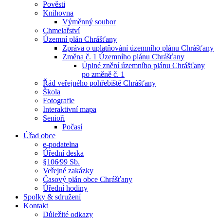
Pověsti
Knihovna
Výměnný soubor
Chmelařství
Územní plán Chrášťany
Zpráva o uplatňování územního plánu Chrášťany
Změna č. 1 Územního plánu Chrášťany
Úplné znění územního plánu Chrášťany
po změně č. 1
Řád veřejného pohřebiště Chrášťany
Škola
Fotografie
Interaktivní mapa
Senioři
Počasí
Úřad obce
e-podatelna
Úřední deska
§106⁄99 Sb.
Veřejné zakázky
Časový plán obce Chrášťany
Úřední hodiny
Spolky & sdružení
Kontakt
Důležité odkazy