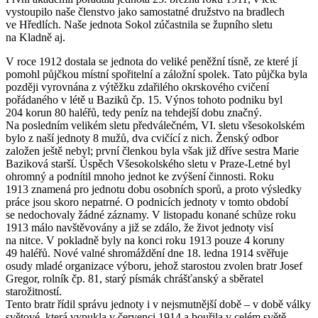
vystoupilo naše členstvo jako samostatné družstvo na bradlech
ve Hředlích. Naše jednota Sokol zúčastnila se župního sletu
na Kladně aj.
V roce 1912 dostala se jednota do veliké peněžní tísně, ze které jí
pomohl půjčkou místní spořitelní a záložní spolek. Tato půjčka byla
později vyrovnána z výtěžku zdařilého okrskového cvičení
pořádaného v létě u Baziků čp. 15. Výnos tohoto podniku byl
204 korun 80 haléřů, tedy peníz na tehdejší dobu značný.
Na posledním velikém sletu předválečném, VI. sletu všesokolském
bylo z naší jednoty 8 mužů, dva cvičící z nich. Ženský odbor
založen ještě nebyl; první členkou byla však již dříve sestra Marie
Baziková starší. Úspěch Všesokolského sletu v Praze-Letné byl
ohromný a podnítil mnoho jednot ke zvýšení činnosti. Roku
1913 znamená pro jednotu dobu osobních sporů, a proto výsledky
práce jsou skoro nepatrné. O podnicích jednoty v tomto období
se nedochovaly žádné záznamy. V listopadu konané schůze roku
1913 málo navštěvovány a již se zdálo, že život jednoty visí
na nitce. V pokladně byly na konci roku 1913 pouze 4 koruny
49 haléřů. Nové valné shromáždění dne 18. ledna 1914 svěřuje
osudy mladé organizace výboru, jehož starostou zvolen bratr Josef
Gregor, rolník čp. 81, starý písmák chrášťanský a sběratel
starožitností.
Tento bratr řídil správu jednoty i v nejsmutnější době – v době války
světové, která vypukla v červenci 1914 a bouřila v celém světě