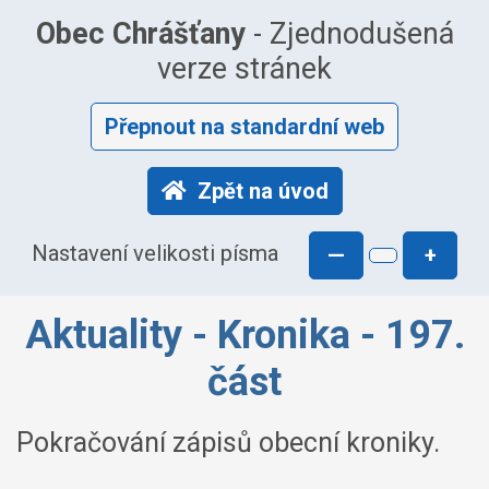
Obec Chrášťany
- Zjednodušená
verze stránek
Přepnout na standardní web
Zpět na úvod
Nastavení velikosti písma
—
+
Aktuality - Kronika - 197.
část
Pokračování zápisů obecní kroniky.